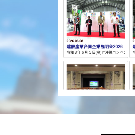
2026.06.08
2
建設産業合同企業説明会2026
令和８年６月５日(金)に沖縄コンベンショ
2024.09.18
2
建設業の働き方改革に関する労働時
沖縄県建設業関係労働時間削減推進協議会の