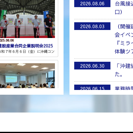
台風接
2026.08.06
口）
（開催
2026.08.03
会イベ
025.06.06
『ミラ
建設産業合同企業説明会2025
体験ツ
ンセンター展示棟・会議棟において 「建設産業合同企業説明会2...
令和７年６月６日（金）に沖縄コンベンションセンター展示棟・会議等おいて「建設産業
「沖建
2026.06.30
た。
業務時
2026.06.15
「慰霊
2026.06.02
023.04.25
間等説明会を開催しました。
建設DX実践研修を開催！
「沖建
2026.06.01
主催により、9月3、4、5、17日に県内各地区において、説明会...
令和5年4月24日から25日にかけて、 本社・現場における建設DX（デジタルトランス
た。