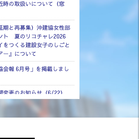
近時の取扱いについて（窓
延期と再募集）沖建協女性部
ント 夏のリコチャレ2026
イをつくる建設女子のしごと
アー』について
合同企業説明会202...
協会報 6月号」を掲載しまし
間変更のお知らせ（6/22）
の日」休業のお知らせ
協会報 5月号」を掲載しまし
フォーメーション）研...