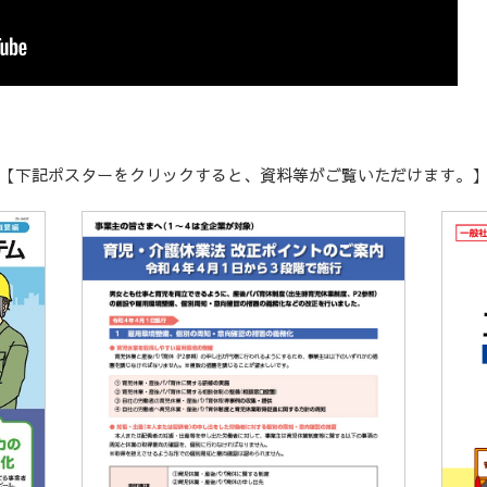
「沖建
2025.09.30
た。
建設業
2025.09.29
間等説
【下記ポスターをクリックすると、資料等がご覧いただけます。
「沖建
2025.08.22
た。
「沖建
2025.07.22
た。
「沖建
2025.06.26
た。
「沖建
2025.05.27