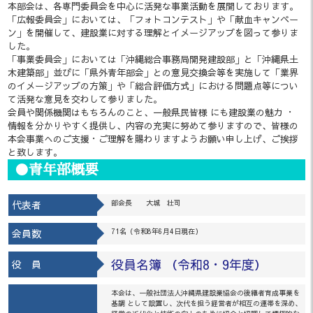
本部会は、各専門委員会を中心に活発な事業活動を展開しております。
「広報委員会」においては、「フォトコンテスト」や「献血キャンペー
ン」を開催して、建設業に対する理解とイメージアップを図って参りま
した。
「事業委員会」においては「沖縄総合事務局開発建設部」と「沖縄県土
木建築部」並びに「県外青年部会」との意見交換会等を実施して「業界
のイメージアップの方策」や「総合評価方式」における問題点等につい
て活発な意見を交わして参りました。
会員や関係機関はもちろんのこと、一般県民皆様 にも建設業の魅カ ・
情報を分かりやすく提供し、内容の充実に努めて参りますので、皆様の
本会事業へのご支援・ご理解を賜わりますようお願い申し上げ、ご挨拶
と致します。
●青年部概要
代表者
部会長 大城 壮司
会員数
71名（令和8年6月4日現在）
役員名簿 （令和8・9年度）
役 員
本会は、一般社団法人沖縄県建設業協会の後継者育成事業を
基調 として設置し、次代を担う経営者が相互の連帯を深め、