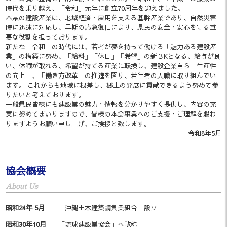
時代を乗り越え、「令和」元年に創立70周年を迎えました。
本県の建設産業は、地域経済・雇用を支える基幹産業であり、自然災害
時に迅速に対応し、早期の応急復旧により、県民の安全・安心を守る重
要な役割を担っております。
新たな「令和」の時代には、若者が夢を持って働ける「魅力ある建設産
業」の構築に努め、「給料」「休日」「希望」の新３Kとなる、給与が良
い、休暇が取れる、希望が持てる産業に転換し、建設企業自ら「生産性
の向上」、「働き方改革」の推進を図り、若年者の入職に取り組んでい
ます。 これからも地域に根差し、郷土の発展に貢献できるよう努めて参
りたいと考えております。
一般県民皆様にも建設業の魅力・情報を分かりやすく提供し、内容の充
実に努めてまいりますので、皆様の本会事業へのご支援・ご理解を賜わ
りますようお願い申し上げ、ご挨拶と致します。
令和8年5月
協会概要
About Us
昭和24年 5月
「沖縄土木建築請負業組合」設立
昭和30年10月
「琉球建設業協会」へ改称