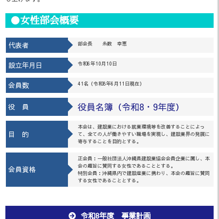
●女性部会概要
代表者
部会長 糸数 幸恵
設立年月日
令和6年10月10日
会員数
41名（令和8年6月11日現在）
役員名簿（令和8・9年度）
役 員
本会は、建設業における就業環境等を改善することによっ
目 的
て、全ての人が働きやすい職場を実現し、建設業界の発展に
寄与することを目的とする。
正会員：一般社団法人沖縄県建設業協会会員企業に属し、本
会の趣旨に賛同する女性であることとする。
会員資格
特別会員：沖縄県内で建設産業に携わり、本会の趣旨に賛同
する女性であることとする。
令和8年度 事業計画