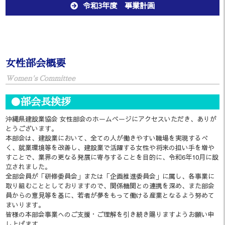
令和3年度 事業計画
女性部会概要
Women's Committee
●部会長挨拶
沖縄県建設業協会 女性部会のホームページにアクセスいただき、ありが
とうございます。
本部会は、建設業において、全ての人が働きやすい職場を実現するべ
く、就業環境等を改善し、建設業で活躍する女性や将来の担い手を増や
すことで、業界の更なる発展に寄与することを目的に、令和6年10月に設
立されました。
全部会員が「研修委員会」または「企画推進委員会」に属し、各事業に
取り組むこととしておりますので、関係機関との連携を深め、また部会
員からの意見等を基に、若者が夢をもって働ける産業となるよう努めて
まいります。
皆様の本部会事業へのご支援・ご理解を引き続き賜りますようお願い申
し上げます。