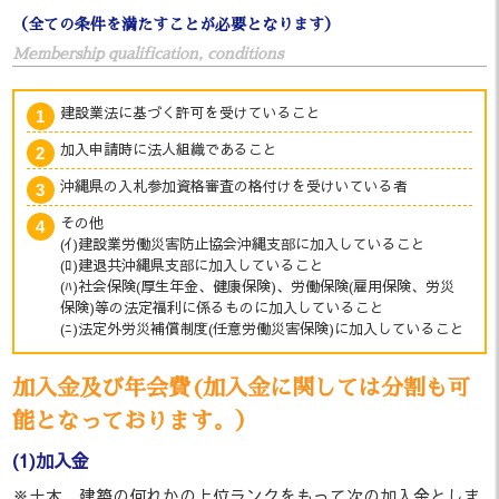
（全ての条件を満たすことが必要となります）
Membership qualification, conditions
建設業法に基づく許可を受けていること
加入申請時に法人組織であること
沖縄県の入札参加資格審査の格付けを受けいている者
その他
(ｲ)建設業労働災害防止協会沖縄支部に加入していること
(ﾛ)建退共沖縄県支部に加入していること
(ﾊ)社会保険(厚生年金、健康保険)、労働保険(雇用保険、労災
保険)等の法定福利に係るものに加入していること
(ﾆ)法定外労災補償制度(任意労働災害保険)に加入していること
加入金及び年会費(加入金に関しては分割も可
能となっております。）
(1)加入金
※土木、建築の何れかの上位ランクをもって次の加入金としま