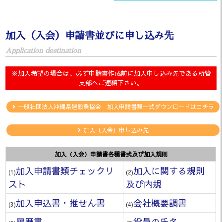
加入（入会）申請書並びに申し込み先
Application destination
※加入希望の場合は、必ず申請書作成前に加入申し込み先である所管
支部へご連絡下さい。
一般社団法人沖縄県建設業協会 加入申請書類一式ダウンロードはコチラ
加入（入会）申し込み先
加入（入会）申請書各種書式及び加入規則
加入申請書類チェックリ
加入に関する規則
(1)
(2)
スト
及び内規
加入申込書・推せん書
会社概要調書
(3)
(4)
履歴書
役員の氏名