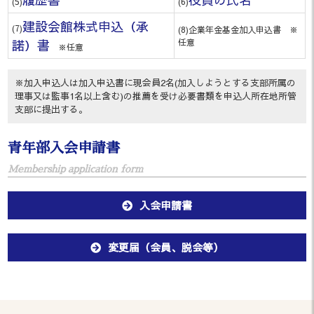
(5)
(6)
建設会館株式申込（承
(7)
(8)企業年金基金加入申込書 ※
諾）書
任意
※任意
※加入申込人は加入申込書に現会員2名(加入しようとする支部所属の
理事又は監事1名以上含む)の推薦を受け必要書類を申込人所在地所管
支部に提出する。
青年部入会申請書
Membership application form
入会申請書
変更届（会員、脱会等）