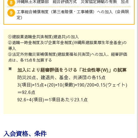
沖縄県土木建築部 総合評価方式 災害協定締結の有無 加点
工事総合補償制度（第三者賠償・工事補償）への加入（会員限
定）
①建設業退職金共済制度(建退共)の加入
②退職一時金制度及び企業年金制度(沖縄県建設業厚生年金基金)の
導入
③法定外労働災害補償制度(建設業福祉共済団)への加入、経審評価
点は、各15点を加算する
※
加入により経審評価をうける「社会性等(W)」の試算
防災20点、建退共、基金、共済団の各15点
3(項目)×15点+(20)×10(乗数)×190/200×0.15(ウェイト)
＝92.6点
92.6÷4(項目)＝1項目あたり23.1点
入会資格、条件