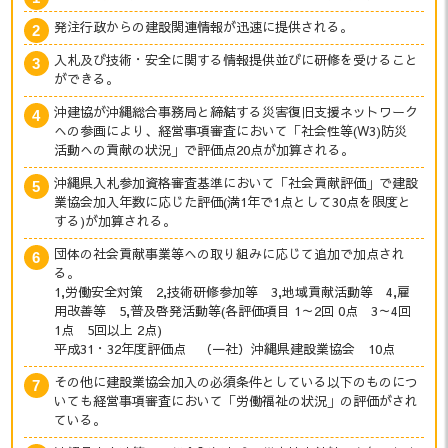
発注行政からの建設関連情報が迅速に提供される。
入札及び技術・安全に関する情報提供並びに研修を受けること
ができる。
沖建協が沖縄総合事務局と締結する災害復旧支援ネットワーク
への参画により、経営事項審査において「社会性等(W3)防災
活動への貢献の状況」で評価点20点が加算される。
沖縄県入札参加資格審査基準において「社会貢献評価」で建設
業協会加入年数に応じた評価(満1年で1点として30点を限度と
する)が加算される。
団体の社会貢献事業等への取り組みに応じて追加で加点され
る。
1,労働安全対策 2,技術研修参加等 3,地域貢献活動等 4,雇
用改善等 5,普及啓発活動等(各評価項目 1～2回 0点 3～4回
1点 5回以上 2点)
平成31・32年度評価点 （一社）沖縄県建設業協会 10点
その他に建設業協会加入の必須条件としている以下のものにつ
いても経営事項審査において「労働福祉の状況」の評価がされ
ている。