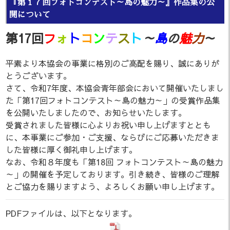
『第１７回フォトコンテスト～島の魅力～』作品集の公
開について
第17回
フ
ォ
ト
コ
ン
テ
ス
ト
～
島
の
魅
力
～
平素より本協会の事業に格別のご高配を賜り、誠にありが
とうございます。
さて、令和7年度、本協会青年部会において開催いたしまし
た「第17回フォトコンテスト～島の魅力～」の受賞作品集
を公開いたしましたので、お知らせいたします。
受賞されました皆様に心よりお祝い申し上げますととも
に、本事業にご参加・ご支援、ならびにご応募いただきま
した皆様に厚く御礼申し上げます。
なお、令和８年度も「第18回 フォトコンテスト～島の魅力
～」の開催を予定しております。引き続き、皆様のご理解
とご協力を賜りますよう、よろしくお願い申し上げます。
PDFファイルは、以下となります。