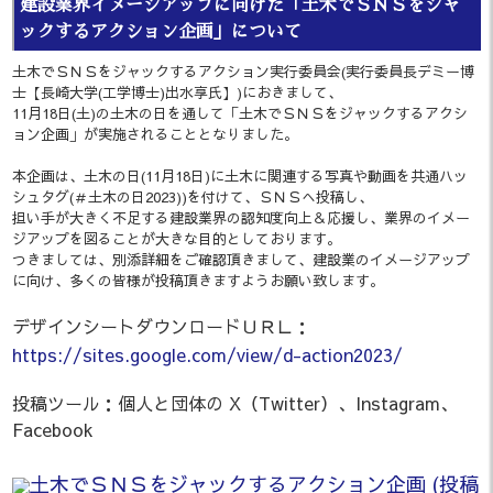
建設業界イメージアップに向けた「土木でＳＮＳをジャ
ックするアクション企画」について
土木でＳＮＳをジャックするアクション実行委員会(実行委員長デミー博
士【長崎大学(工学博士)出水享氏】)におきまして、
11月18日(土)の土木の日を通して「土木でＳＮＳをジャックするアクシ
ョン企画」が実施されることとなりました。
本企画は、土木の日(11月18日)に土木に関連する写真や動画を共通ハッ
シュタグ(＃土木の日2023))を付けて、ＳＮＳへ投稿し、
担い手が大きく不足する建設業界の認知度向上＆応援し、業界のイメー
ジアップを図ることが大きな目的としております。
つきましては、別添詳細をご確認頂きまして、建設業のイメージアップ
に向け、多くの皆様が投稿頂きますようお願い致します。
デザインシートダウンロードＵＲＬ：
https://sites.google.com/view/d-action2023/
投稿ツール：個人と団体の X（Twitter）、Instagram、
Facebook
土木でＳＮＳをジャックするアクション企画 (投稿