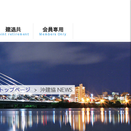
建退共
会員専用
oint retirement
Members Only
トップページ
沖建協 NEWS