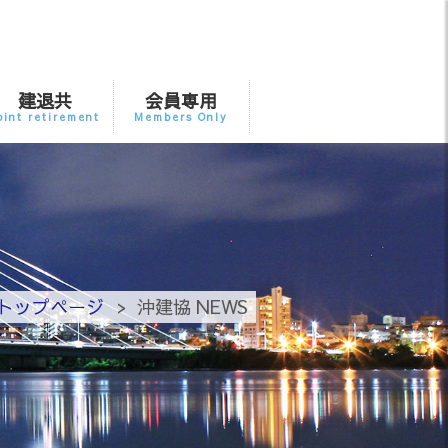
建退共
会員専用
oint retirement
Members Only
トップページ
沖建協 NEWS