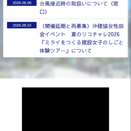
台風接近時の取扱いについて（窓
2026.08.06
口）
2024.09.18
2023.04.25
建設業の働き方改革に関する労働時間等説明会を開催しました。
建設DX実践研修を開催！
（開催延期と再募集）沖建協女性部
2026.08.03
沖縄県建設業関係労働時間削減推進協議会の主催により、9月3、4、5、17日
令和5年4月24日から25日にかけて、
会イベント 夏のリコチャレ2026
『ミライをつくる建設女子のしごと
体験ツアー』について
「沖建協会報 6月号」を掲載しまし
2026.06.30
た。
2023.04.19
業務時間変更のお知らせ（6/22）
2026.06.15
生産性向上・企業魅力発信セミナーを開催！
令和5年4月19～20日に 生産性向上や企業の魅力発信を充実させるため、 You
「慰霊の日」休業のお知らせ
2026.06.02
「沖建協会報 5月号」を掲載しまし
2026.06.01
た。