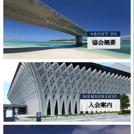
「沖建協会報 3月号」を掲載しまし
2024.03.25
た。
「沖建協会報 2月号」を掲載しまし
2024.02.29
ABOUT US
た。
協会概要
「沖建協会報 1月号」を掲載しまし
2024.01.15
た。
「沖建協会報 12月号」を掲載しま
2023.12.26
した。
MEMBERSHIP
「沖建協会報 11月号」を掲載しま
2023.11.24
入会案内
した。
建設業界イメージアップに向けた
2023.10.16
「土木でＳＮＳをジャックするアク