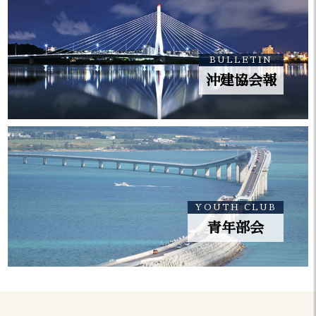
ション企画」について
「沖建協会報 10月号」を掲載しま
2023.10.11
BULLETIN
した。
沖建協会報
「沖建協会報 9月号」を掲載しまし
2023.09.15
た。
「沖建協会報 8月号」を掲載しまし
2023.08.18
た。
YOUTH CLUB
次の50件 >
青年部会