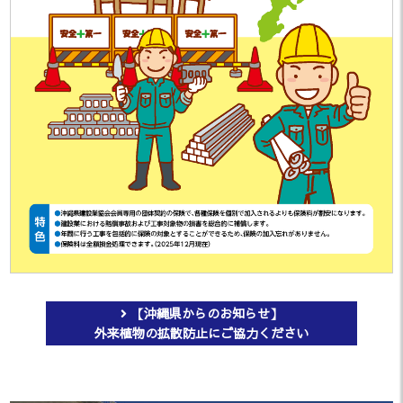
た。
「沖建協会報 7月号」を掲載しまし
2024.07.19
た。
「沖建協会報 6月号」を掲載しまし
2024.06.24
た。
「沖建協会報 5月号」を掲載しまし
2024.05.22
た。
「沖建協会報 4月号」を掲載しまし
2024.04.30
た。
【沖縄県からのお知らせ】
外来植物の拡散防止にご協力ください
会員専用ページに「2023建設業の
2024.04.09
現況（令和5年12月）」を掲載しま
した。