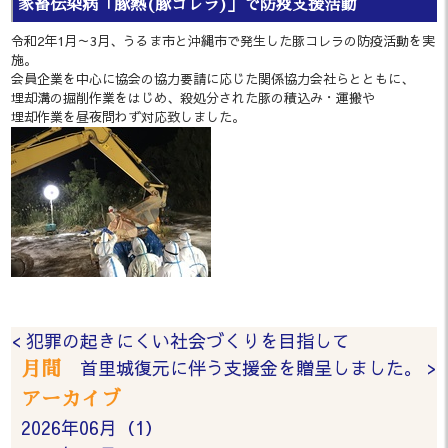
家畜伝染病「豚熱(豚コレラ)」で防疫支援活動
令和2年1月～3月、うるま市と沖縄市で発生した豚コレラの防疫活動を実
施。
会員企業を中心に協会の協力要請に応じた関係協力会社らとともに、
埋却溝の掘削作業をはじめ、殺処分された豚の積込み・運搬や
埋却作業を昼夜問わず対応致しました。
< 犯罪の起きにくい社会づくりを目指して
首里城復元に伴う支援金を贈呈しました。 >
月間
アーカイブ
2026年06月（1）