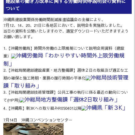
建設業の働き方改革に関する労働時間等説明会の資料に
ついて
沖縄県建設業関係労働時間削減推進協議会の主催により、
7月12、14、20、21日に各地区において、説明会を実施致しました。
当日の資料を公開いたしますので、適宜ダウンロードいただきますよう
お願い致します。
1.【沖縄労働局】時間外労働の上限規制について説明会用資料（建設
沖縄労働局「わかりやすい時間外上限労働規
業）
制」
2.【沖総局開建部建設産業・地方整備課】週休２日の取組及び適正な工
沖総局技術管理
期の確保と施工時期・業務の履行時期の平準化
課「取り組み」
3.【沖総局開建部技術管理課】公共工事の執行に係る最近の動向につい
沖総局地方整備課「週休2日取り組み」
て(HP用)
沖縄県「新３K」
4.【沖縄県】新3Kへの取り組みR050401以降
7月14日 沖縄コンベンションセンター