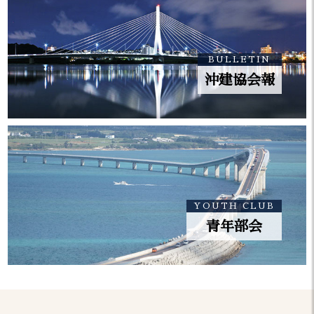
ション企画」について
「沖建協会報 10月号」を掲載しま
2023.10.11
BULLETIN
した。
沖建協会報
「沖建協会報 9月号」を掲載しまし
2023.09.15
た。
「沖建協会報 8月号」を掲載しまし
2023.08.18
た。
YOUTH CLUB
次の50件 >
青年部会