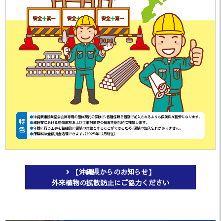
た。
「沖建協会報 7月号」を掲載しまし
2024.07.19
た。
「沖建協会報 6月号」を掲載しまし
2024.06.24
た。
「沖建協会報 5月号」を掲載しまし
2024.05.22
た。
「沖建協会報 4月号」を掲載しまし
2024.04.30
た。
【沖縄県からのお知らせ】
外来植物の拡散防止にご協力ください
会員専用ページに「2023建設業の
2024.04.09
現況（令和5年12月）」を掲載しま
した。