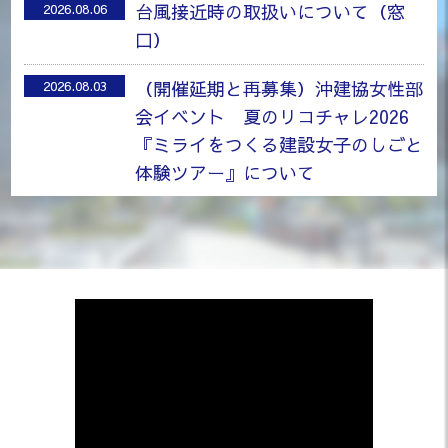
台風接近時の取扱いについて（窓
2026.08.06
口）
2024.09.18
2023.04.25
建設業の働き方改革に関する労働時間等説明会を開催しました。
建設DX実践研修を開催！
（開催延期と再募集）沖建協女性部
2026.08.03
沖縄県建設業関係労働時間削減推進協議会の主催により、9月3、4、5、17日
令和5年4月24日から25日にかけて、
会イベント 夏のリコチャレ2026
『ミライをつくる建設女子のしごと
体験ツアー』について
「沖建協会報 6月号」を掲載しまし
2026.06.30
た。
2023.04.19
業務時間変更のお知らせ（6/22）
2026.06.15
生産性向上・企業魅力発信セミナーを開催！
令和5年4月19～20日に 生産性向上や企業の魅力発信を充実させるため、 You
「慰霊の日」休業のお知らせ
2026.06.02
「沖建協会報 5月号」を掲載しまし
2026.06.01
た。