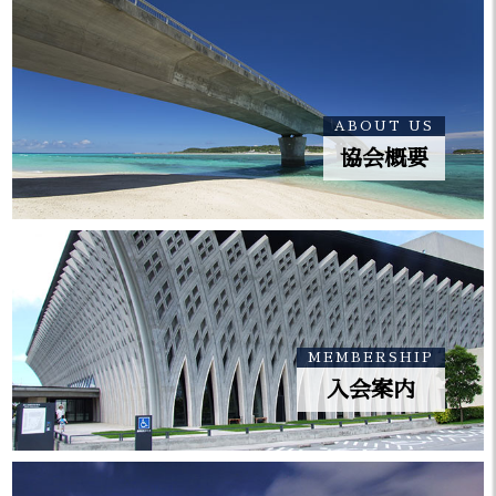
「沖建協会報 3月号」を掲載しまし
2024.03.25
た。
「沖建協会報 2月号」を掲載しまし
2024.02.29
ABOUT US
た。
協会概要
「沖建協会報 1月号」を掲載しまし
2024.01.15
た。
「沖建協会報 12月号」を掲載しま
2023.12.26
した。
MEMBERSHIP
「沖建協会報 11月号」を掲載しま
2023.11.24
入会案内
した。
建設業界イメージアップに向けた
2023.10.16
「土木でＳＮＳをジャックするアク